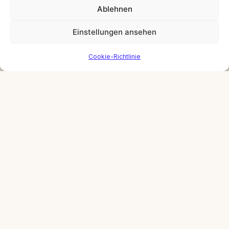
Ablehnen
Beschäftigung für drinnen
Einstellungen ansehen
Cookie-Richtlinie
Apportieren lernen
Geistige Auslastung