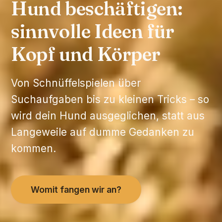
Hund beschäftigen:
sinnvolle Ideen für
Kopf und Körper
Von Schnüffelspielen über
Suchaufgaben bis zu kleinen Tricks – so
wird dein Hund ausgeglichen, statt aus
Langeweile auf dumme Gedanken zu
kommen.
Womit fangen wir an?